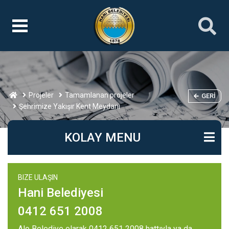
Projeler
Tamamlanan projeler
GERI
Şehrimize Yakışır Kent Meydanı
KOLAY MENU
BIZE ULAŞIN
Hani Belediyesi
0412 651 2008
Alo Belediye olarak 0412 651 2008 hattıyla ya da