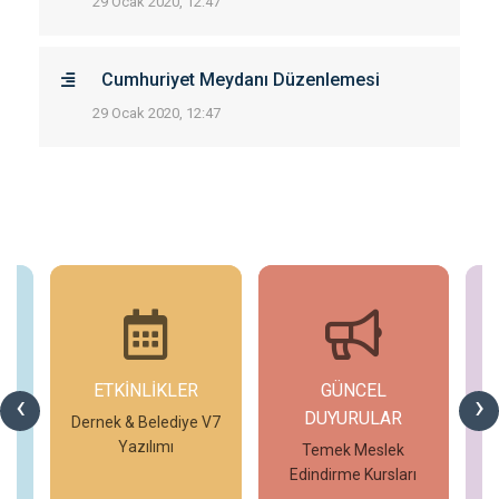
29 Ocak 2020, 12:47
Cumhuriyet Meydanı Düzenlemesi
29 Ocak 2020, 12:47
ETKİNLİKLER
GÜNCEL
G
‹
›
DUYURULAR
V7
Dernek & Belediye V7
T
Yazılımı
Temek Meslek
Edindirme Kursları
İncele
İncele