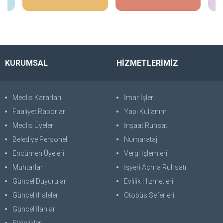
KURUMSAL
HİZMETLERİMİZ
Meclis Kararları
İmar İşleri
Faaliyet Raporları
Yapı Kullanım
Meclis Üyeleri
İnşaat Ruhsatı
Belediye Personeli
Numarataj
Encümen Üyeleri
Vergi İşlemleri
Muhtarlar
İşyeri Açma Ruhsatı
Güncel Duyurular
Evlilik Hizmetleri
Güncel İhaleler
Otobüs Seferleri
Güncel İlanlar