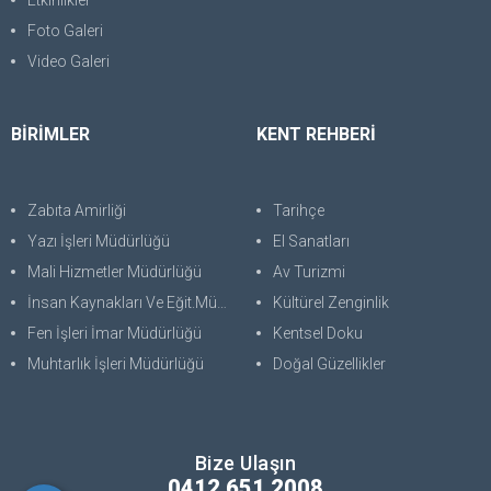
Etkinlikler
Foto Galeri
Video Galeri
BİRİMLER
KENT REHBERİ
Zabıta Amirliği
Tarihçe
Yazı İşleri Müdürlüğü
El Sanatları
Mali Hizmetler Müdürlüğü
Av Turizmi
İnsan Kaynakları Ve Eğit.Müdürlüğü
Kültürel Zenginlik
Fen İşleri İmar Müdürlüğü
Kentsel Doku
Muhtarlık İşleri Müdürlüğü
Doğal Güzellikler
Bize Ulaşın
0412 651 2008