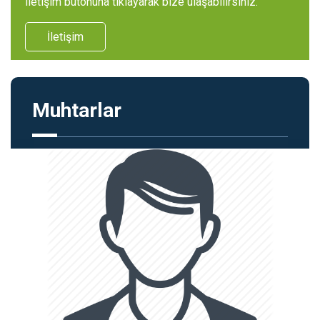
iletişim butonuna tıklayarak bize ulaşabilirsiniz.
İletişim
Muhtarlar