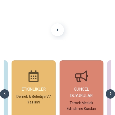
ETKİNLİKLER
GÜNCEL
G
‹
›
DUYURULAR
V7
Dernek & Belediye V7
T
Yazılımı
Temek Meslek
Edindirme Kursları
İncele
İncele