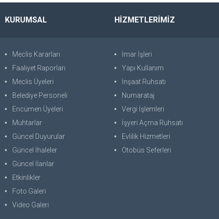
KURUMSAL
HİZMETLERİMİZ
Meclis Kararları
İmar İşleri
Faaliyet Raporları
Yapı Kullanım
Meclis Üyeleri
İnşaat Ruhsatı
Belediye Personeli
Numarataj
Encümen Üyeleri
Vergi İşlemleri
Muhtarlar
İşyeri Açma Ruhsatı
Güncel Duyurular
Evlilik Hizmetleri
Güncel İhaleler
Otobüs Seferleri
Güncel İlanlar
Etkinlikler
Foto Galeri
Video Galeri