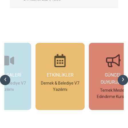
ETKİNLİKLER
GÜNCEL
G
‹
›
DUYURULAR
V7
Dernek & Belediye V7
T
Yazılımı
Temek Meslek
Edindirme Kursları
İncele
İncele