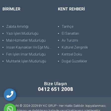
BİRİMLER
KENT REHBERİ
Zabıta Amirliği
Tarihçe
Yazı İşleri Müdürlüğü
El Sanatları
Mali Hizmetler Müdürlüğü
Av Turizmi
İnsan Kaynakları Ve Eğit.Müdürlüğü
Kültürel Zenginlik
Fen İşleri İmar Müdürlüğü
Kentsel Doku
Muhtarlık İşleri Müdürlüğü
Doğal Güzellikler
Bize Ulaşın
0412 651 2008
Copyright © 2024-2029 BY KC GRUP - Her Hakkı Saklıdır. kopyalanması,
çoğaltılması ve dağıtılması halinde yasal haklarımız işletilecektir.