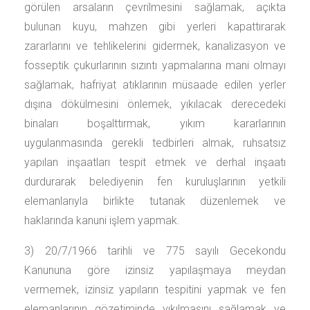
görülen arsaların çevrilmesini sağlamak, açıkta
bulunan kuyu, mahzen gibi yerleri kapattırarak
zararlarını ve tehlikelerini gidermek, kanalizasyon ve
fosseptik çukurlarının sızıntı yapmalarına mani olmayı
sağlamak, hafriyat atıklarının müsaade edilen yerler
dışına dökülmesini önlemek, yıkılacak derecedeki
binaları boşalttırmak, yıkım kararlarının
uygulanmasında gerekli tedbirleri almak, ruhsatsız
yapılan inşaatları tespit etmek ve derhal inşaatı
durdurarak belediyenin fen kuruluşlarının yetkili
elemanlarıyla birlikte tutanak düzenlemek ve
haklarında kanuni işlem yapmak.
3) 20/7/1966 tarihli ve 775 sayılı Gecekondu
Kanununa göre izinsiz yapılaşmaya meydan
vermemek, izinsiz yapıların tespitini yapmak ve fen
elemanlarının gözetiminde yıkılmasını sağlamak ve