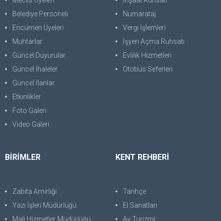
Meclis Üyeleri
İnşaat Ruhsatı
Belediye Personeli
Numarataj
Encümen Üyeleri
Vergi İşlemleri
Muhtarlar
İşyeri Açma Ruhsatı
Güncel Duyurular
Evlilik Hizmetleri
Güncel İhaleler
Otobüs Seferleri
Güncel İlanlar
Etkinlikler
Foto Galeri
Video Galeri
BİRİMLER
KENT REHBERİ
Zabıta Amirliği
Tarihçe
Yazı İşleri Müdürlüğü
El Sanatları
Mali Hizmetler Müdürlüğü
Av Turizmi