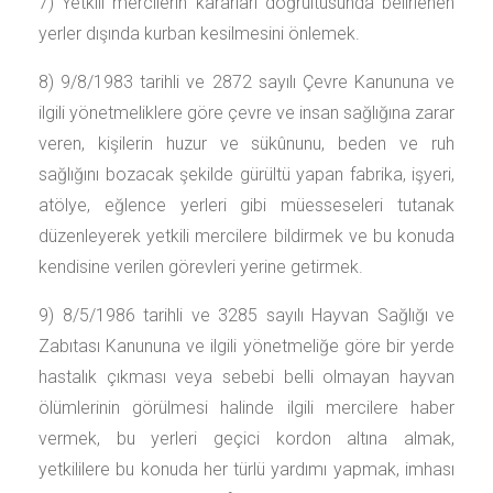
7) Yetkili mercilerin kararları doğrultusunda belirlenen
yerler dışında kurban kesilmesini önlemek.
8) 9/8/1983 tarihli ve 2872 sayılı Çevre Kanununa ve
ilgili yönetmeliklere göre çevre ve insan sağlığına zarar
veren, kişilerin huzur ve sükûnunu, beden ve ruh
sağlığını bozacak şekilde gürültü yapan fabrika, işyeri,
atölye, eğlence yerleri gibi müesseseleri tutanak
düzenleyerek yetkili mercilere bildirmek ve bu konuda
kendisine verilen görevleri yerine getirmek.
9) 8/5/1986 tarihli ve 3285 sayılı Hayvan Sağlığı ve
Zabıtası Kanununa ve ilgili yönetmeliğe göre bir yerde
hastalık çıkması veya sebebi belli olmayan hayvan
ölümlerinin görülmesi halinde ilgili mercilere haber
vermek, bu yerleri geçici kordon altına almak,
yetkililere bu konuda her türlü yardımı yapmak, imhası