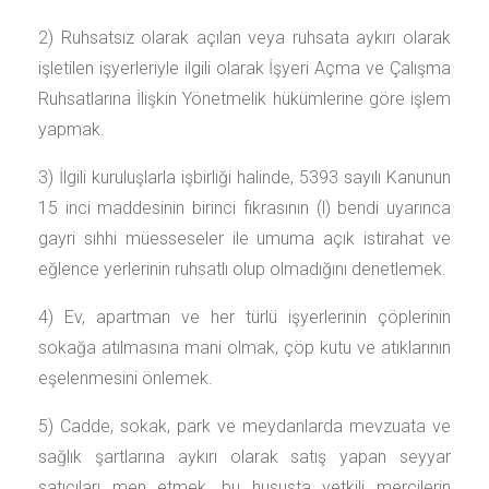
2) Ruhsatsız olarak açılan veya ruhsata aykırı olarak
işletilen işyerleriyle ilgili olarak İşyeri Açma ve Çalışma
Ruhsatlarına İlişkin Yönetmelik hükümlerine göre işlem
yapmak.
3) İlgili kuruluşlarla işbirliği halinde, 5393 sayılı Kanunun
15 inci maddesinin birinci fıkrasının (l) bendi uyarınca
gayri sıhhi müesseseler ile umuma açık istirahat ve
eğlence yerlerinin ruhsatlı olup olmadığını denetlemek.
4) Ev, apartman ve her türlü işyerlerinin çöplerinin
sokağa atılmasına mani olmak, çöp kutu ve atıklarının
eşelenmesini önlemek.
5) Cadde, sokak, park ve meydanlarda mevzuata ve
sağlık şartlarına aykırı olarak satış yapan seyyar
satıcıları men etmek, bu hususta yetkili mercilerin